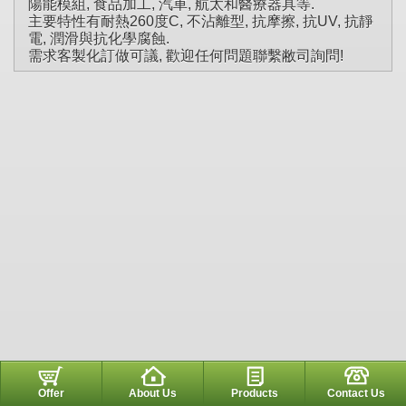
陽能模組, 食品加工, 汽車, 航太和醫療器具等.
主要特性有耐熱260度C, 不沾離型, 抗摩擦, 抗UV, 抗靜
電, 潤滑與抗化學腐蝕.
需求客製化訂做可議, 歡迎任何問題聯繫敝司詢問!
Offer
About Us
Products
Contact Us